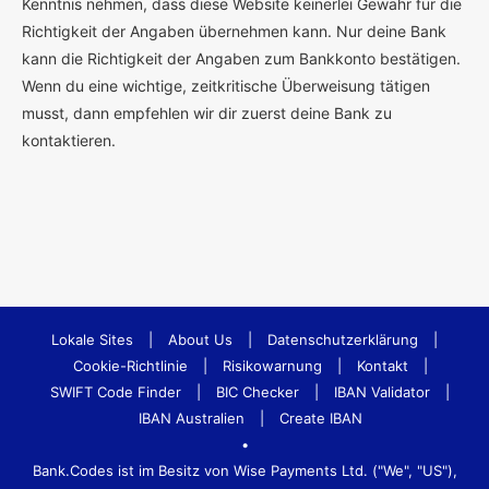
Kenntnis nehmen, dass diese Website keinerlei Gewähr für die
Richtigkeit der Angaben übernehmen kann. Nur deine Bank
kann die Richtigkeit der Angaben zum Bankkonto bestätigen.
Wenn du eine wichtige, zeitkritische Überweisung tätigen
musst, dann empfehlen wir dir zuerst deine Bank zu
kontaktieren.
Lokale Sites
|
About Us
|
Datenschutzerklärung
|
Cookie-Richtlinie
|
Risikowarnung
|
Kontakt
|
SWIFT Code Finder
|
BIC Checker
|
IBAN Validator
|
IBAN Australien
|
Create IBAN
•
Bank.Codes ist im Besitz von Wise Payments Ltd. ("We", "US"),