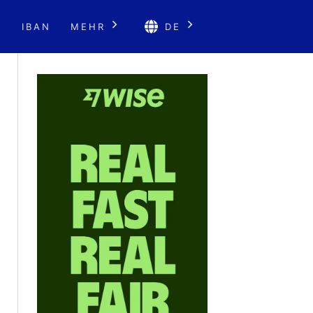
E
IBAN
MEHR
DE