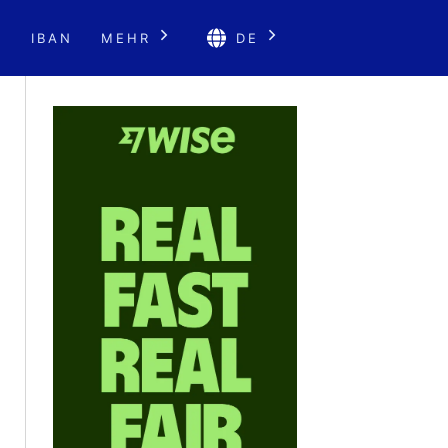
E
IBAN
MEHR
DE