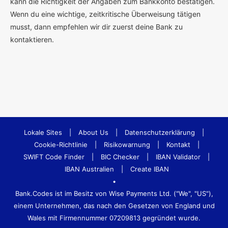
kann die Richtigkeit der Angaben zum Bankkonto bestätigen.
Wenn du eine wichtige, zeitkritische Überweisung tätigen
musst, dann empfehlen wir dir zuerst deine Bank zu
kontaktieren.
Lokale Sites
|
About Us
|
Datenschutzerklärung
|
Cookie-Richtlinie
|
Risikowarnung
|
Kontakt
|
SWIFT Code Finder
|
BIC Checker
|
IBAN Validator
|
IBAN Australien
|
Create IBAN
•
Bank.Codes ist im Besitz von Wise Payments Ltd. ("We", "US"),
einem Unternehmen, das nach den Gesetzen von England und
Wales mit Firmennummer 07209813 gegründet wurde.