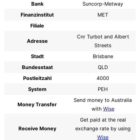
Bank
Suncorp-Metway
Finanzinstitut
MET
Filiale
Cnr Turbot and Albert
Adresse
Streets
Stadt
Brisbane
Bundesstaat
QLD
Postleitzahl
4000
System
PEH
Send money to Australia
Money Transfer
with
Wise
Get paid at the real
Receive Money
exchange rate by using
Wise