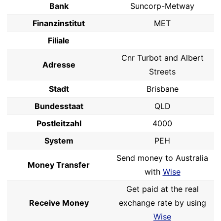
Bank
Suncorp-Metway
Finanzinstitut
MET
Filiale
Cnr Turbot and Albert
Adresse
Streets
Stadt
Brisbane
Bundesstaat
QLD
Postleitzahl
4000
System
PEH
Send money to Australia
Money Transfer
with
Wise
Get paid at the real
Receive Money
exchange rate by using
Wise