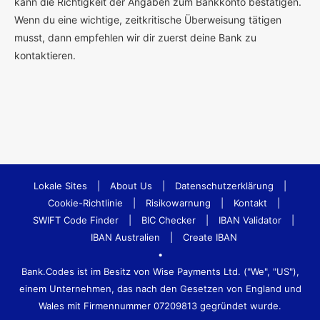
kann die Richtigkeit der Angaben zum Bankkonto bestätigen.
Wenn du eine wichtige, zeitkritische Überweisung tätigen
musst, dann empfehlen wir dir zuerst deine Bank zu
kontaktieren.
Lokale Sites
|
About Us
|
Datenschutzerklärung
|
Cookie-Richtlinie
|
Risikowarnung
|
Kontakt
|
SWIFT Code Finder
|
BIC Checker
|
IBAN Validator
|
IBAN Australien
|
Create IBAN
•
Bank.Codes ist im Besitz von Wise Payments Ltd. ("We", "US"),
einem Unternehmen, das nach den Gesetzen von England und
Wales mit Firmennummer 07209813 gegründet wurde.