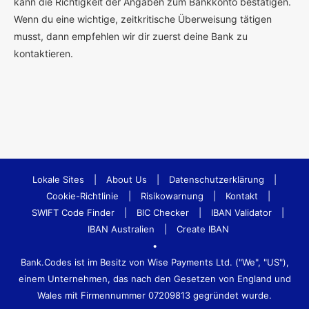
kann die Richtigkeit der Angaben zum Bankkonto bestätigen.
Wenn du eine wichtige, zeitkritische Überweisung tätigen
musst, dann empfehlen wir dir zuerst deine Bank zu
kontaktieren.
Lokale Sites
|
About Us
|
Datenschutzerklärung
|
Cookie-Richtlinie
|
Risikowarnung
|
Kontakt
|
SWIFT Code Finder
|
BIC Checker
|
IBAN Validator
|
IBAN Australien
|
Create IBAN
•
Bank.Codes ist im Besitz von Wise Payments Ltd. ("We", "US"),
einem Unternehmen, das nach den Gesetzen von England und
Wales mit Firmennummer 07209813 gegründet wurde.