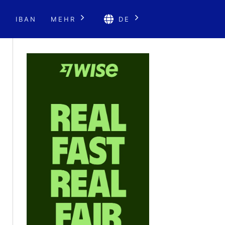
E
IBAN
MEHR
DE