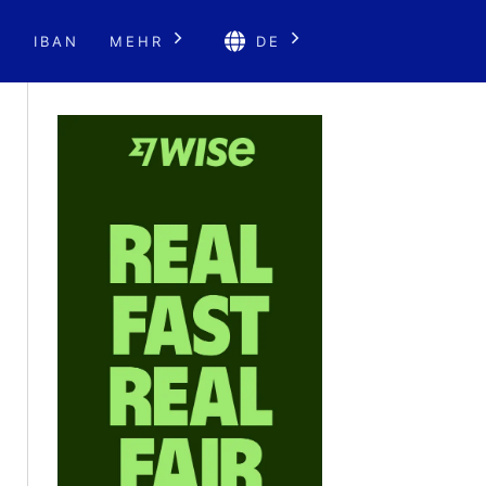
E
IBAN
MEHR
DE