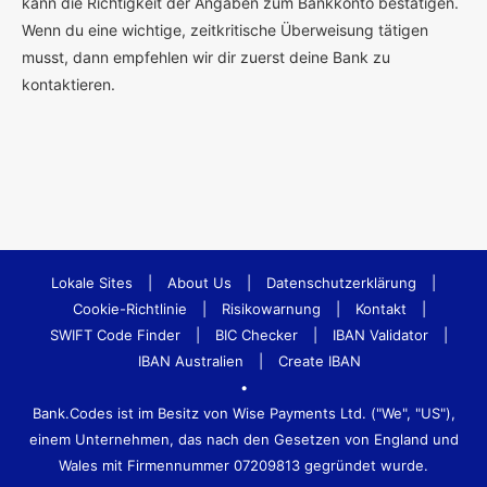
kann die Richtigkeit der Angaben zum Bankkonto bestätigen.
Wenn du eine wichtige, zeitkritische Überweisung tätigen
musst, dann empfehlen wir dir zuerst deine Bank zu
kontaktieren.
Lokale Sites
|
About Us
|
Datenschutzerklärung
|
Cookie-Richtlinie
|
Risikowarnung
|
Kontakt
|
SWIFT Code Finder
|
BIC Checker
|
IBAN Validator
|
IBAN Australien
|
Create IBAN
•
Bank.Codes ist im Besitz von Wise Payments Ltd. ("We", "US"),
einem Unternehmen, das nach den Gesetzen von England und
Wales mit Firmennummer 07209813 gegründet wurde.