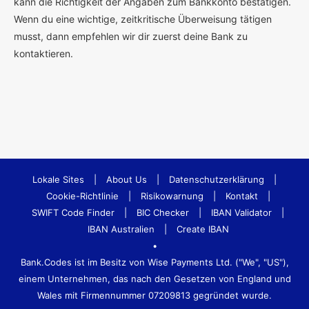
kann die Richtigkeit der Angaben zum Bankkonto bestätigen.
Wenn du eine wichtige, zeitkritische Überweisung tätigen
musst, dann empfehlen wir dir zuerst deine Bank zu
kontaktieren.
Lokale Sites
|
About Us
|
Datenschutzerklärung
|
Cookie-Richtlinie
|
Risikowarnung
|
Kontakt
|
SWIFT Code Finder
|
BIC Checker
|
IBAN Validator
|
IBAN Australien
|
Create IBAN
•
Bank.Codes ist im Besitz von Wise Payments Ltd. ("We", "US"),
einem Unternehmen, das nach den Gesetzen von England und
Wales mit Firmennummer 07209813 gegründet wurde.