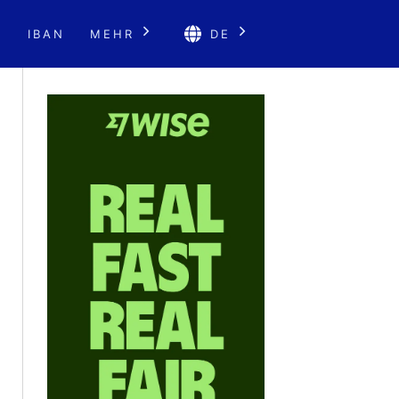
E
IBAN
MEHR
DE