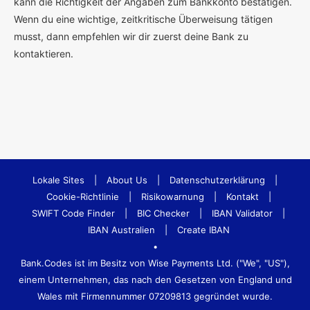
kann die Richtigkeit der Angaben zum Bankkonto bestätigen.
Wenn du eine wichtige, zeitkritische Überweisung tätigen
musst, dann empfehlen wir dir zuerst deine Bank zu
kontaktieren.
Lokale Sites
|
About Us
|
Datenschutzerklärung
|
Cookie-Richtlinie
|
Risikowarnung
|
Kontakt
|
SWIFT Code Finder
|
BIC Checker
|
IBAN Validator
|
IBAN Australien
|
Create IBAN
•
Bank.Codes ist im Besitz von Wise Payments Ltd. ("We", "US"),
einem Unternehmen, das nach den Gesetzen von England und
Wales mit Firmennummer 07209813 gegründet wurde.