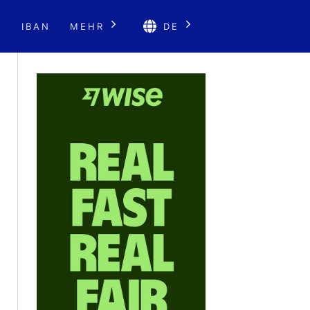
E
IBAN
MEHR
DE