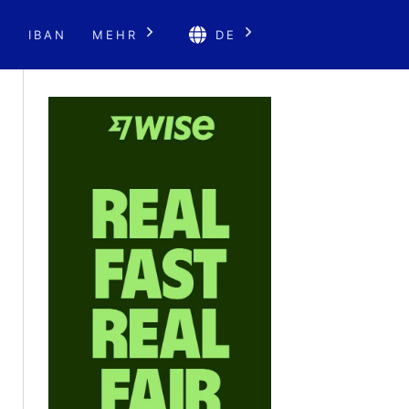
E
IBAN
MEHR
DE