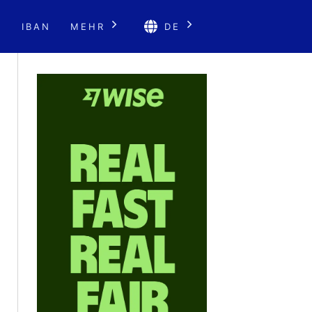
E
IBAN
MEHR
DE