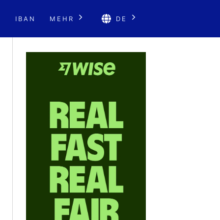
E
IBAN
MEHR
DE