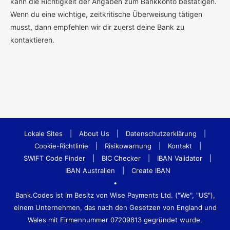
kann die Richtigkeit der Angaben zum Bankkonto bestätigen.
Wenn du eine wichtige, zeitkritische Überweisung tätigen
musst, dann empfehlen wir dir zuerst deine Bank zu
kontaktieren.
Lokale Sites
|
About Us
|
Datenschutzerklärung
|
Cookie-Richtlinie
|
Risikowarnung
|
Kontakt
|
SWIFT Code Finder
|
BIC Checker
|
IBAN Validator
|
IBAN Australien
|
Create IBAN
•
Bank.Codes ist im Besitz von Wise Payments Ltd. ("We", "US"),
einem Unternehmen, das nach den Gesetzen von England und
Wales mit Firmennummer 07209813 gegründet wurde.