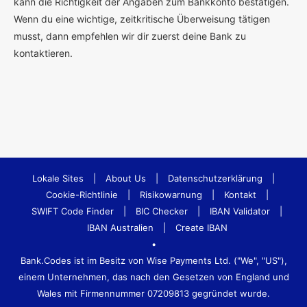
kann die Richtigkeit der Angaben zum Bankkonto bestätigen.
Wenn du eine wichtige, zeitkritische Überweisung tätigen
musst, dann empfehlen wir dir zuerst deine Bank zu
kontaktieren.
Lokale Sites
|
About Us
|
Datenschutzerklärung
|
Cookie-Richtlinie
|
Risikowarnung
|
Kontakt
|
SWIFT Code Finder
|
BIC Checker
|
IBAN Validator
|
IBAN Australien
|
Create IBAN
•
Bank.Codes ist im Besitz von Wise Payments Ltd. ("We", "US"),
einem Unternehmen, das nach den Gesetzen von England und
Wales mit Firmennummer 07209813 gegründet wurde.