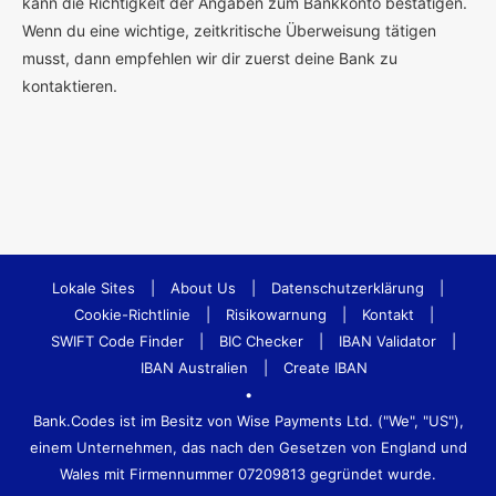
kann die Richtigkeit der Angaben zum Bankkonto bestätigen.
Wenn du eine wichtige, zeitkritische Überweisung tätigen
musst, dann empfehlen wir dir zuerst deine Bank zu
kontaktieren.
Lokale Sites
|
About Us
|
Datenschutzerklärung
|
Cookie-Richtlinie
|
Risikowarnung
|
Kontakt
|
SWIFT Code Finder
|
BIC Checker
|
IBAN Validator
|
IBAN Australien
|
Create IBAN
•
Bank.Codes ist im Besitz von Wise Payments Ltd. ("We", "US"),
einem Unternehmen, das nach den Gesetzen von England und
Wales mit Firmennummer 07209813 gegründet wurde.