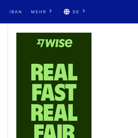
E
IBAN
MEHR
DE