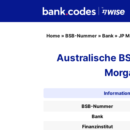
Home
»
BSB-Nummer
»
Bank
»
JP M
Australische 
Morg
Informati
BSB-Nummer
Bank
Finanzinstitut