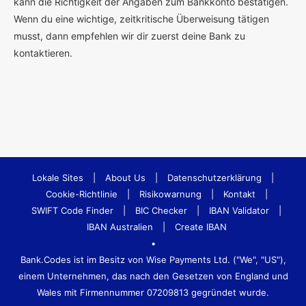
kann die Richtigkeit der Angaben zum Bankkonto bestätigen.
Wenn du eine wichtige, zeitkritische Überweisung tätigen
musst, dann empfehlen wir dir zuerst deine Bank zu
kontaktieren.
Lokale Sites
|
About Us
|
Datenschutzerklärung
|
Cookie-Richtlinie
|
Risikowarnung
|
Kontakt
|
SWIFT Code Finder
|
BIC Checker
|
IBAN Validator
|
IBAN Australien
|
Create IBAN
•
Bank.Codes ist im Besitz von Wise Payments Ltd. ("We", "US"),
einem Unternehmen, das nach den Gesetzen von England und
Wales mit Firmennummer 07209813 gegründet wurde.