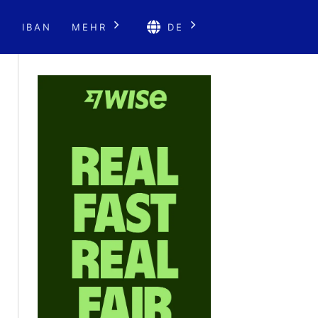
E
IBAN
MEHR
DE