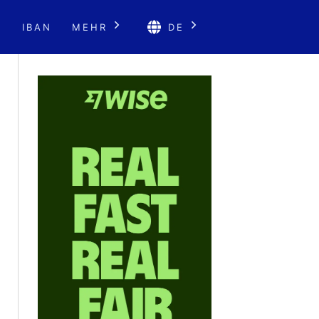
E
IBAN
MEHR
DE