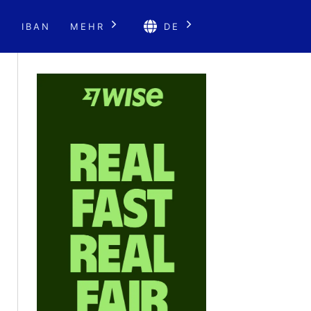
E
IBAN
MEHR
DE