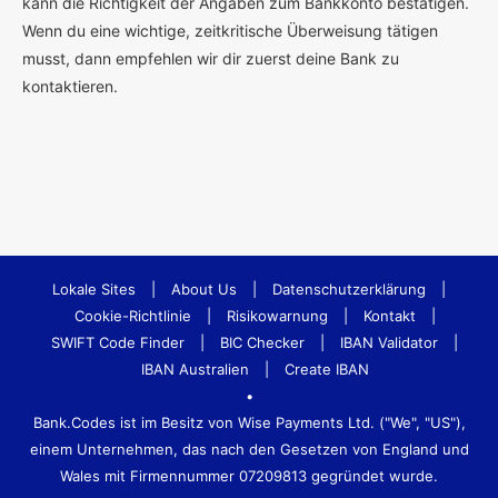
kann die Richtigkeit der Angaben zum Bankkonto bestätigen.
Wenn du eine wichtige, zeitkritische Überweisung tätigen
musst, dann empfehlen wir dir zuerst deine Bank zu
kontaktieren.
Lokale Sites
|
About Us
|
Datenschutzerklärung
|
Cookie-Richtlinie
|
Risikowarnung
|
Kontakt
|
SWIFT Code Finder
|
BIC Checker
|
IBAN Validator
|
IBAN Australien
|
Create IBAN
•
Bank.Codes ist im Besitz von Wise Payments Ltd. ("We", "US"),
einem Unternehmen, das nach den Gesetzen von England und
Wales mit Firmennummer 07209813 gegründet wurde.