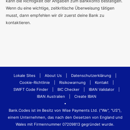
kann die Richtigkeit der Angaben zum Bankkonto bestätigen.
Wenn du eine wichtige, zeitkritische Überweisung tätigen
musst, dann empfehlen wir dir zuerst deine Bank zu
kontaktieren.
Lokale Sites
|
About Us
|
Datenschutzerklärung
|
Cookie-Richtlinie
|
Risikowarnung
|
Kontakt
|
SWIFT Code Finder
|
BIC Checker
|
IBAN Validator
|
IBAN Australien
|
Create IBAN
•
Bank.Codes ist im Besitz von Wise Payments Ltd. ("We", "US"),
einem Unternehmen, das nach den Gesetzen von England und
Wales mit Firmennummer 07209813 gegründet wurde.