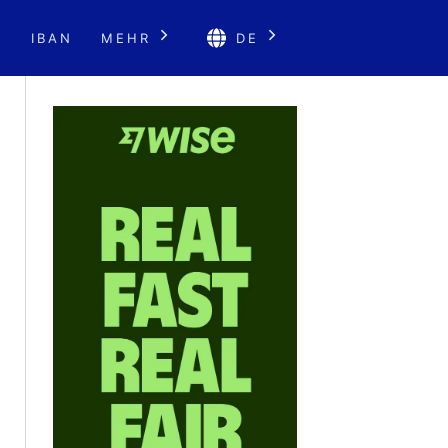
E
IBAN
MEHR
DE