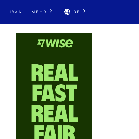
E
IBAN
MEHR
DE