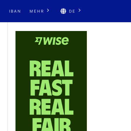
E
IBAN
MEHR
DE