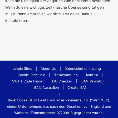
kann die Richtigkeit der Angaben zum Bankkonto bestätigen.
Wenn du eine wichtige, zeitkritische Überweisung tätigen
musst, dann empfehlen wir dir zuerst deine Bank zu
kontaktieren.
Lokale Sites
|
About Us
|
Datenschutzerklärung
|
Cookie-Richtlinie
|
Risikowarnung
|
Kontakt
|
SWIFT Code Finder
|
BIC Checker
|
IBAN Validator
|
IBAN Australien
|
Create IBAN
•
Bank.Codes ist im Besitz von Wise Payments Ltd. ("We", "US"),
einem Unternehmen, das nach den Gesetzen von England und
Wales mit Firmennummer 07209813 gegründet wurde.